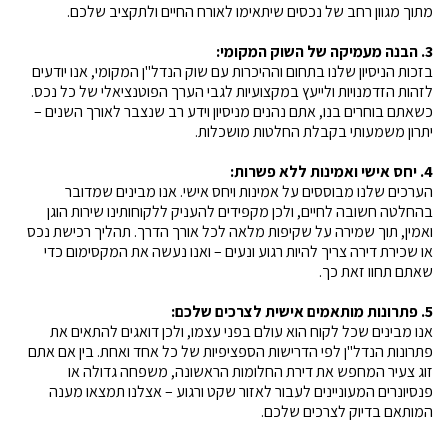
מתוך מגוון רחב של נכסים שיתאימו לאורח החיים ולתקציב שלכם.
3. הבנה מעמיקה של השוק המקומי:
בזכות הניסיון שלנו בתחום וההיכרות עם שוק הנדל"ן המקומי, אנו יודעים 
לזהות הזדמנויות ולייעץ במקצועיות לגבי הערך הפוטנציאלי של כל נכס. 
כשאתם בוחרים בנו, אתם נהנים מניסיון וידע רב שנצבר לאורך השנים – 
יתרון משמעותי בקבלת החלטות מושכלות.
4. יחס אישי ואמינות ללא פשרות:
הערכים שלנו מבוססים על אמינות ויחס אישי. אנו מבינים שמדובר 
בהחלטה חשובה לחיים, ולכן מקפידים להעניק ללקוחותינו שירות הוגן 
ואמין, תוך שמירה על שקיפות מלאה לכל אורך הדרך. תהליך רכישת נכס 
או שכירת דירה צריך להיות רגוע ונעים – ואנו נעשה את המקסימום כדי 
שאתם תחוו זאת כך.
5. פתרונות מותאמים אישית לצרכים שלכם:
אנו מבינים שכל לקוח הוא עולם בפני עצמו, ולכן דואגים להתאים את 
פתרונות הנדל"ן לפי הדרישות הספציפיות של כל אחד ואחת. בין אם אתם 
זוג צעיר המחפש את דירת החלומות הראשונה, משפחה גדולה או 
פנסיונרים המעוניינים לעבור לאזור שקט ורגוע – אצלנו תמצאו מענה 
המותאם בדיוק לצרכים שלכם.